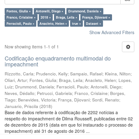
Fontes, Giulia ×
Antonelli, Diego ×
Drummond, Daniela ×
Franco, Crislaine ×
2018 ×
Braga, Leila ×
França, Djiovani ×
Ferracioli, Paulo ×
Anacleto, Helen ×
true ×
Dataset ×
Show Advanced Filters
Now showing items 1-1 of 1
Codificação enquadramento multimodal do
impeachment
Rizzotto, Carla
;
Prudencio, Kelly
;
Sampaio, Rafael
;
Kleina, Nilton
;
Oliari, Artur
;
Fontes, Giulia
;
Braga, Leila
;
Anacleto, Helen
;
Lopes,
Luiz
;
Drummond, Daniela
;
Ferracioli, Paulo
;
Antonelli, Diego
;
Neves, Dédallo
;
Petrucci, Gabriela
;
Franco, Crislaine
;
Borges,
Tiago
;
Benevides, Victoria
;
França, Djiovani
;
Sordi, Renato
;
Januario, Priscila
(
2018
)
Base de dados referente à codificação de 2202 notícias a
respeito do impeachment de Dilma Rousseff, publicadas entre 02
de dezembro de 2015 (data em que foi instaurado o processo de
impeachment) até 31 de agosto de 2016 ...