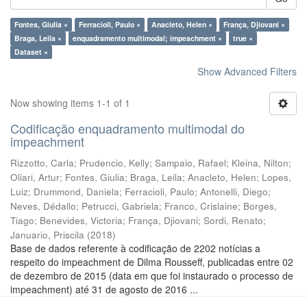
Fontes, Giulia ×
Ferracioli, Paulo ×
Anacleto, Helen ×
França, Djiovani ×
Braga, Leila ×
enquadramento multimodal; impeachment ×
true ×
Dataset ×
Show Advanced Filters
Now showing items 1-1 of 1
Codificação enquadramento multimodal do
impeachment
Rizzotto, Carla
;
Prudencio, Kelly
;
Sampaio, Rafael
;
Kleina, Nilton
;
Oliari, Artur
;
Fontes, Giulia
;
Braga, Leila
;
Anacleto, Helen
;
Lopes,
Luiz
;
Drummond, Daniela
;
Ferracioli, Paulo
;
Antonelli, Diego
;
Neves, Dédallo
;
Petrucci, Gabriela
;
Franco, Crislaine
;
Borges,
Tiago
;
Benevides, Victoria
;
França, Djiovani
;
Sordi, Renato
;
Januario, Priscila
(
2018
)
Base de dados referente à codificação de 2202 notícias a
respeito do impeachment de Dilma Rousseff, publicadas entre 02
de dezembro de 2015 (data em que foi instaurado o processo de
impeachment) até 31 de agosto de 2016 ...