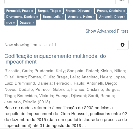
Ferracioli, Paulo ×
Borges, Tiago ×
França, Djiovani ×
Franco, Crislaine ×
Drummond, Daniela ×
Braga, Leila ×
Anacleto, Helen ×
Antonelli, Diego ×
true ×
Dataset ×
Show Advanced Filters
Now showing items 1-1 of 1
Codificação enquadramento multimodal do
impeachment
Rizzotto, Carla
;
Prudencio, Kelly
;
Sampaio, Rafael
;
Kleina, Nilton
;
Oliari, Artur
;
Fontes, Giulia
;
Braga, Leila
;
Anacleto, Helen
;
Lopes,
Luiz
;
Drummond, Daniela
;
Ferracioli, Paulo
;
Antonelli, Diego
;
Neves, Dédallo
;
Petrucci, Gabriela
;
Franco, Crislaine
;
Borges,
Tiago
;
Benevides, Victoria
;
França, Djiovani
;
Sordi, Renato
;
Januario, Priscila
(
2018
)
Base de dados referente à codificação de 2202 notícias a
respeito do impeachment de Dilma Rousseff, publicadas entre 02
de dezembro de 2015 (data em que foi instaurado o processo de
impeachment) até 31 de agosto de 2016 ...