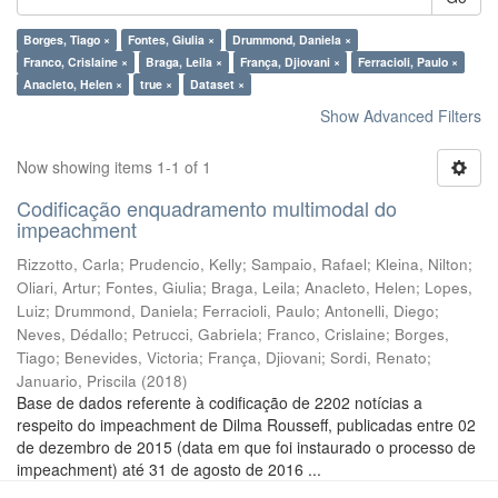
Borges, Tiago ×
Fontes, Giulia ×
Drummond, Daniela ×
Franco, Crislaine ×
Braga, Leila ×
França, Djiovani ×
Ferracioli, Paulo ×
Anacleto, Helen ×
true ×
Dataset ×
Show Advanced Filters
Now showing items 1-1 of 1
Codificação enquadramento multimodal do
impeachment
Rizzotto, Carla
;
Prudencio, Kelly
;
Sampaio, Rafael
;
Kleina, Nilton
;
Oliari, Artur
;
Fontes, Giulia
;
Braga, Leila
;
Anacleto, Helen
;
Lopes,
Luiz
;
Drummond, Daniela
;
Ferracioli, Paulo
;
Antonelli, Diego
;
Neves, Dédallo
;
Petrucci, Gabriela
;
Franco, Crislaine
;
Borges,
Tiago
;
Benevides, Victoria
;
França, Djiovani
;
Sordi, Renato
;
Januario, Priscila
(
2018
)
Base de dados referente à codificação de 2202 notícias a
respeito do impeachment de Dilma Rousseff, publicadas entre 02
de dezembro de 2015 (data em que foi instaurado o processo de
impeachment) até 31 de agosto de 2016 ...