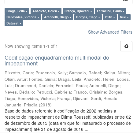
Braga, Leila ×
Anacleto, Helen ×
França, Djiovani ×
Ferracioli, Paulo ×
Benevides, Victoria ×
Antonelli, Diego ×
Borges, Tiago ×
2018 ×
true ×
Dataset ×
Show Advanced Filters
Now showing items 1-1 of 1
Codificação enquadramento multimodal do
impeachment
Rizzotto, Carla
;
Prudencio, Kelly
;
Sampaio, Rafael
;
Kleina, Nilton
;
Oliari, Artur
;
Fontes, Giulia
;
Braga, Leila
;
Anacleto, Helen
;
Lopes,
Luiz
;
Drummond, Daniela
;
Ferracioli, Paulo
;
Antonelli, Diego
;
Neves, Dédallo
;
Petrucci, Gabriela
;
Franco, Crislaine
;
Borges,
Tiago
;
Benevides, Victoria
;
França, Djiovani
;
Sordi, Renato
;
Januario, Priscila
(
2018
)
Base de dados referente à codificação de 2202 notícias a
respeito do impeachment de Dilma Rousseff, publicadas entre 02
de dezembro de 2015 (data em que foi instaurado o processo de
impeachment) até 31 de agosto de 2016 ...