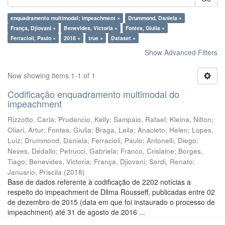
enquadramento multimodal; impeachment ×
Drummond, Daniela ×
França, Djiovani ×
Benevides, Victoria ×
Fontes, Giulia ×
Ferracioli, Paulo ×
2018 ×
true ×
Dataset ×
Show Advanced Filters
Now showing items 1-1 of 1
Codificação enquadramento multimodal do
impeachment
Rizzotto, Carla
;
Prudencio, Kelly
;
Sampaio, Rafael
;
Kleina, Nilton
;
Oliari, Artur
;
Fontes, Giulia
;
Braga, Leila
;
Anacleto, Helen
;
Lopes,
Luiz
;
Drummond, Daniela
;
Ferracioli, Paulo
;
Antonelli, Diego
;
Neves, Dédallo
;
Petrucci, Gabriela
;
Franco, Crislaine
;
Borges,
Tiago
;
Benevides, Victoria
;
França, Djiovani
;
Sordi, Renato
;
Januario, Priscila
(
2018
)
Base de dados referente à codificação de 2202 notícias a
respeito do impeachment de Dilma Rousseff, publicadas entre 02
de dezembro de 2015 (data em que foi instaurado o processo de
impeachment) até 31 de agosto de 2016 ...