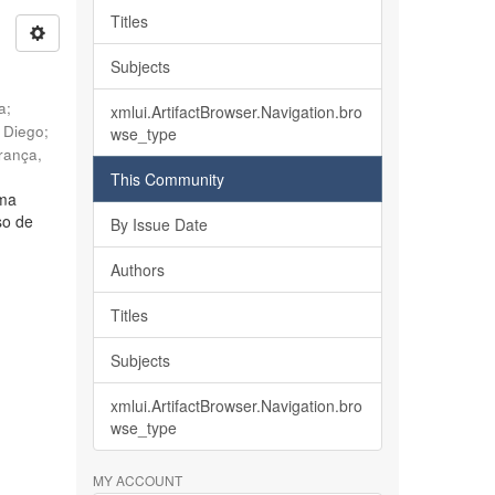
Titles
Subjects
ia
;
xmlui.ArtifactBrowser.Navigation.bro
, Diego
;
wse_type
rança,
This Community
lma
so de
By Issue Date
Authors
Titles
Subjects
xmlui.ArtifactBrowser.Navigation.bro
wse_type
MY ACCOUNT