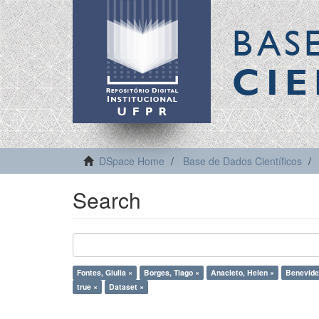
BAS
CIE
DSpace Home
Base de Dados Científicos
Search
Fontes, Giulia ×
Borges, Tiago ×
Anacleto, Helen ×
Benevides
true ×
Dataset ×