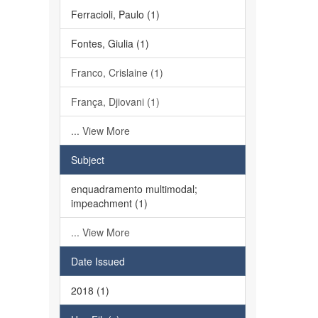
Ferracioli, Paulo (1)
Fontes, Giulia (1)
Franco, Crislaine (1)
França, Djiovani (1)
... View More
Subject
enquadramento multimodal;
impeachment (1)
... View More
Date Issued
2018 (1)