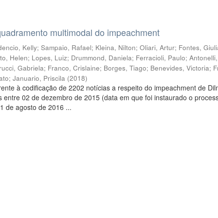
quadramento multimodal do impeachment
encio, Kelly
;
Sampaio, Rafael
;
Kleina, Nilton
;
Oliari, Artur
;
Fontes, Giul
to, Helen
;
Lopes, Luiz
;
Drummond, Daniela
;
Ferracioli, Paulo
;
Antonelli
rucci, Gabriela
;
Franco, Crislaine
;
Borges, Tiago
;
Benevides, Victoria
;
F
ato
;
Januario, Priscila
(
2018
)
ente à codificação de 2202 notícias a respeito do impeachment de Di
s entre 02 de dezembro de 2015 (data em que foi instaurado o proces
1 de agosto de 2016 ...