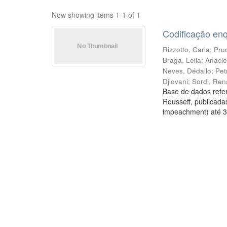
Now showing items 1-1 of 1
Codificação en
Rizzotto, Carla
;
Prud
Braga, Leila
;
Anacle
Neves, Dédallo
;
Pet
Djiovani
;
Sordi, Ren
Base de dados refer
Rousseff, publicada
impeachment) até 3