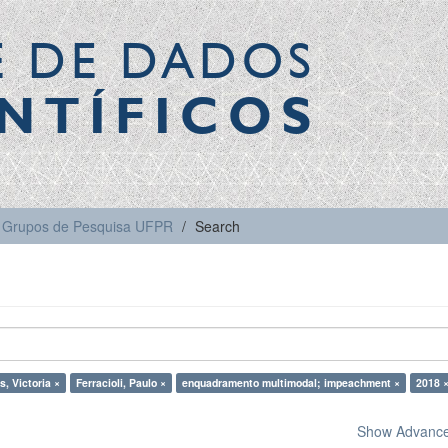
E DE DADOS
NTÍFICOS
Grupos de Pesquisa UFPR
Search
, Victoria ×
Ferracioli, Paulo ×
enquadramento multimodal; impeachment ×
2018 
Show Advanced