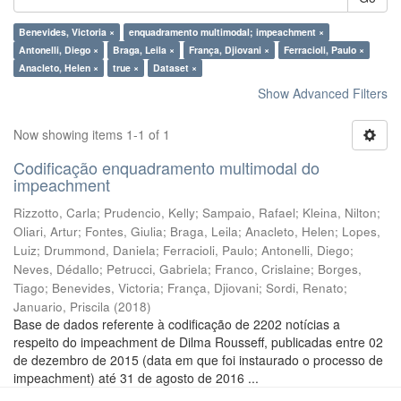
Benevides, Victoria ×
enquadramento multimodal; impeachment ×
Antonelli, Diego ×
Braga, Leila ×
França, Djiovani ×
Ferracioli, Paulo ×
Anacleto, Helen ×
true ×
Dataset ×
Show Advanced Filters
Now showing items 1-1 of 1
Codificação enquadramento multimodal do
impeachment
Rizzotto, Carla
;
Prudencio, Kelly
;
Sampaio, Rafael
;
Kleina, Nilton
;
Oliari, Artur
;
Fontes, Giulia
;
Braga, Leila
;
Anacleto, Helen
;
Lopes,
Luiz
;
Drummond, Daniela
;
Ferracioli, Paulo
;
Antonelli, Diego
;
Neves, Dédallo
;
Petrucci, Gabriela
;
Franco, Crislaine
;
Borges,
Tiago
;
Benevides, Victoria
;
França, Djiovani
;
Sordi, Renato
;
Januario, Priscila
(
2018
)
Base de dados referente à codificação de 2202 notícias a
respeito do impeachment de Dilma Rousseff, publicadas entre 02
de dezembro de 2015 (data em que foi instaurado o processo de
impeachment) até 31 de agosto de 2016 ...