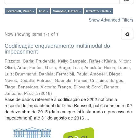
Ferracioli, Paulo ×
true ×
Sampaio, Rafael ×
Rizzotto, Carla ×
Show Advanced Filters
Now showing items 1-1 of 1
Codificação enquadramento multimodal do
impeachment
Rizzotto, Carla
;
Prudencio, Kelly
;
Sampaio, Rafael
;
Kleina, Nilton
;
Oliari, Artur
;
Fontes, Giulia
;
Braga, Leila
;
Anacleto, Helen
;
Lopes,
Luiz
;
Drummond, Daniela
;
Ferracioli, Paulo
;
Antonelli, Diego
;
Neves, Dédallo
;
Petrucci, Gabriela
;
Franco, Crislaine
;
Borges,
Tiago
;
Benevides, Victoria
;
França, Djiovani
;
Sordi, Renato
;
Januario, Priscila
(
2018
)
Base de dados referente à codificação de 2202 notícias a
respeito do impeachment de Dilma Rousseff, publicadas entre 02
de dezembro de 2015 (data em que foi instaurado o processo de
impeachment) até 31 de agosto de 2016 ...