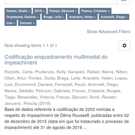
Fontes, Giulia ×
2018 ×
França, Djiovani ×
Franco, Crislaine ×
Drummond, Daniela ×
Braga, Leila ×
Anacleto, Helen ×
Antonelli, Diego ×
true ×
Dataset ×
Show Advanced Filters
Now showing items 1-1 of 1
Codificação enquadramento multimodal do
impeachment
Rizzotto, Carla
;
Prudencio, Kelly
;
Sampaio, Rafael
;
Kleina, Nilton
;
Oliari, Artur
;
Fontes, Giulia
;
Braga, Leila
;
Anacleto, Helen
;
Lopes,
Luiz
;
Drummond, Daniela
;
Ferracioli, Paulo
;
Antonelli, Diego
;
Neves, Dédallo
;
Petrucci, Gabriela
;
Franco, Crislaine
;
Borges,
Tiago
;
Benevides, Victoria
;
França, Djiovani
;
Sordi, Renato
;
Januario, Priscila
(
2018
)
Base de dados referente à codificação de 2202 notícias a
respeito do impeachment de Dilma Rousseff, publicadas entre 02
de dezembro de 2015 (data em que foi instaurado o processo de
impeachment) até 31 de agosto de 2016 ...