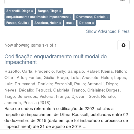
Antonelli, Diego ×
Borges, Tiago ×
enquadramento multimodal; impeachment ×
Drummond, Daniela ×
Fontes, Giulia ×
Anacleto, Helen ×
true ×
Dataset ×
Show Advanced Filters
Now showing items 1-1 of 1
Codificação enquadramento multimodal do
impeachment
Rizzotto, Carla
;
Prudencio, Kelly
;
Sampaio, Rafael
;
Kleina, Nilton
;
Oliari, Artur
;
Fontes, Giulia
;
Braga, Leila
;
Anacleto, Helen
;
Lopes,
Luiz
;
Drummond, Daniela
;
Ferracioli, Paulo
;
Antonelli, Diego
;
Neves, Dédallo
;
Petrucci, Gabriela
;
Franco, Crislaine
;
Borges,
Tiago
;
Benevides, Victoria
;
França, Djiovani
;
Sordi, Renato
;
Januario, Priscila
(
2018
)
Base de dados referente à codificação de 2202 notícias a
respeito do impeachment de Dilma Rousseff, publicadas entre 02
de dezembro de 2015 (data em que foi instaurado o processo de
impeachment) até 31 de agosto de 2016 ...