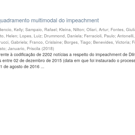
quadramento multimodal do impeachment
encio, Kelly
;
Sampaio, Rafael
;
Kleina, Nilton
;
Oliari, Artur
;
Fontes, Giul
to, Helen
;
Lopes, Luiz
;
Drummond, Daniela
;
Ferracioli, Paulo
;
Antonelli
rucci, Gabriela
;
Franco, Crislaine
;
Borges, Tiago
;
Benevides, Victoria
;
F
ato
;
Januario, Priscila
(
2018
)
ente à codificação de 2202 notícias a respeito do impeachment de Di
s entre 02 de dezembro de 2015 (data em que foi instaurado o proces
1 de agosto de 2016 ...