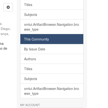
Titles
Subjects
ia
;
xmlui.ArtifactBrowser.Navigation.bro
, Diego
;
wse_type
rança,
This Community
lma
so de
By Issue Date
Authors
Titles
Subjects
xmlui.ArtifactBrowser.Navigation.bro
wse_type
MY ACCOUNT