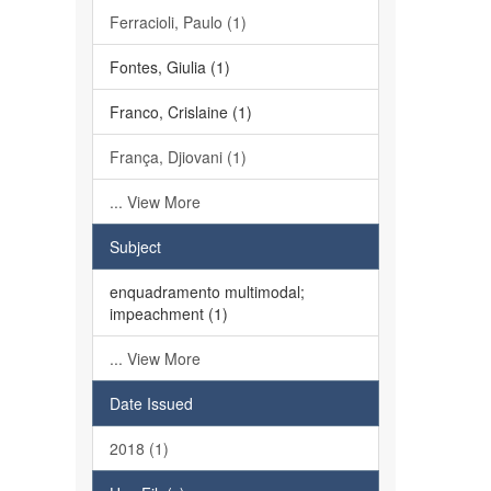
Ferracioli, Paulo (1)
Fontes, Giulia (1)
Franco, Crislaine (1)
França, Djiovani (1)
... View More
Subject
enquadramento multimodal;
impeachment (1)
... View More
Date Issued
2018 (1)