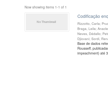
Now showing items 1-1 of 1
Codificação en
Rizzotto, Carla
;
Prud
Braga, Leila
;
Anacle
Neves, Dédallo
;
Pet
Djiovani
;
Sordi, Ren
Base de dados refer
Rousseff, publicada
impeachment) até 3