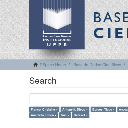
BAS
CIE
DSpace Home
Base de Dados Científicos
Search
Franco, Crislaine ×
Antonelli, Diego ×
Borges, Tiago ×
enqua
Anacleto, Helen ×
true ×
Dataset ×