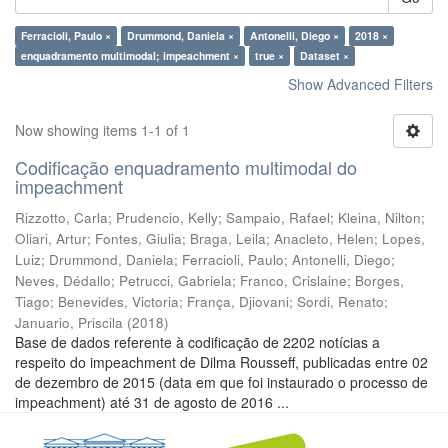
Ferracioli, Paulo ×
Drummond, Daniela ×
Antonelli, Diego ×
2018 ×
enquadramento multimodal; impeachment ×
true ×
Dataset ×
Show Advanced Filters
Now showing items 1-1 of 1
Codificação enquadramento multimodal do
impeachment
Rizzotto, Carla
;
Prudencio, Kelly
;
Sampaio, Rafael
;
Kleina, Nilton
;
Oliari, Artur
;
Fontes, Giulia
;
Braga, Leila
;
Anacleto, Helen
;
Lopes,
Luiz
;
Drummond, Daniela
;
Ferracioli, Paulo
;
Antonelli, Diego
;
Neves, Dédallo
;
Petrucci, Gabriela
;
Franco, Crislaine
;
Borges,
Tiago
;
Benevides, Victoria
;
França, Djiovani
;
Sordi, Renato
;
Januario, Priscila
(
2018
)
Base de dados referente à codificação de 2202 notícias a
respeito do impeachment de Dilma Rousseff, publicadas entre 02
de dezembro de 2015 (data em que foi instaurado o processo de
impeachment) até 31 de agosto de 2016 ...