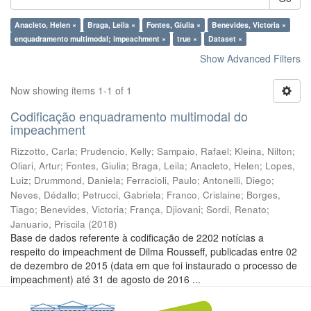
Anacleto, Helen ×
Braga, Leila ×
Fontes, Giulia ×
Benevides, Victoria ×
enquadramento multimodal; impeachment ×
true ×
Dataset ×
Show Advanced Filters
Now showing items 1-1 of 1
Codificação enquadramento multimodal do
impeachment
Rizzotto, Carla
;
Prudencio, Kelly
;
Sampaio, Rafael
;
Kleina, Nilton
;
Oliari, Artur
;
Fontes, Giulia
;
Braga, Leila
;
Anacleto, Helen
;
Lopes,
Luiz
;
Drummond, Daniela
;
Ferracioli, Paulo
;
Antonelli, Diego
;
Neves, Dédallo
;
Petrucci, Gabriela
;
Franco, Crislaine
;
Borges,
Tiago
;
Benevides, Victoria
;
França, Djiovani
;
Sordi, Renato
;
Januario, Priscila
(
2018
)
Base de dados referente à codificação de 2202 notícias a
respeito do impeachment de Dilma Rousseff, publicadas entre 02
de dezembro de 2015 (data em que foi instaurado o processo de
impeachment) até 31 de agosto de 2016 ...