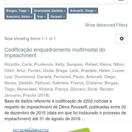
Borges, Tiago ×
Drummond, Daniela ×
Antonelli, Diego ×
Anacleto, Helen ×
true ×
Dataset ×
Show Advanced Filters
Now showing items 1-1 of 1
Codificação enquadramento multimodal do
impeachment
Rizzotto, Carla
;
Prudencio, Kelly
;
Sampaio, Rafael
;
Kleina, Nilton
;
Oliari, Artur
;
Fontes, Giulia
;
Braga, Leila
;
Anacleto, Helen
;
Lopes,
Luiz
;
Drummond, Daniela
;
Ferracioli, Paulo
;
Antonelli, Diego
;
Neves, Dédallo
;
Petrucci, Gabriela
;
Franco, Crislaine
;
Borges,
Tiago
;
Benevides, Victoria
;
França, Djiovani
;
Sordi, Renato
;
Januario, Priscila
(
2018
)
Base de dados referente à codificação de 2202 notícias a
respeito do impeachment de Dilma Rousseff, publicadas entre 02
de dezembro de 2015 (data em que foi instaurado o processo de
impeachment) até 31 de agosto de 2016 ...