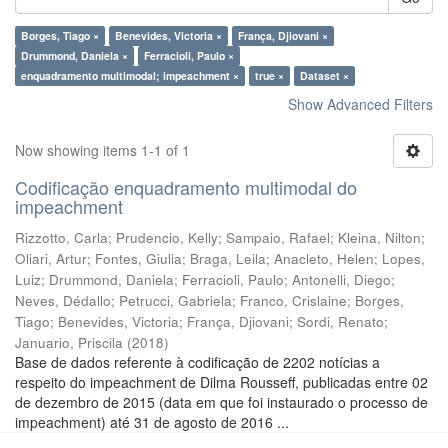
Borges, Tiago ×
Benevides, Victoria ×
França, Djiovani ×
Drummond, Daniela ×
Ferracioli, Paulo ×
enquadramento multimodal; impeachment ×
true ×
Dataset ×
Show Advanced Filters
Now showing items 1-1 of 1
Codificação enquadramento multimodal do
impeachment
Rizzotto, Carla
;
Prudencio, Kelly
;
Sampaio, Rafael
;
Kleina, Nilton
;
Oliari, Artur
;
Fontes, Giulia
;
Braga, Leila
;
Anacleto, Helen
;
Lopes,
Luiz
;
Drummond, Daniela
;
Ferracioli, Paulo
;
Antonelli, Diego
;
Neves, Dédallo
;
Petrucci, Gabriela
;
Franco, Crislaine
;
Borges,
Tiago
;
Benevides, Victoria
;
França, Djiovani
;
Sordi, Renato
;
Januario, Priscila
(
2018
)
Base de dados referente à codificação de 2202 notícias a
respeito do impeachment de Dilma Rousseff, publicadas entre 02
de dezembro de 2015 (data em que foi instaurado o processo de
impeachment) até 31 de agosto de 2016 ...