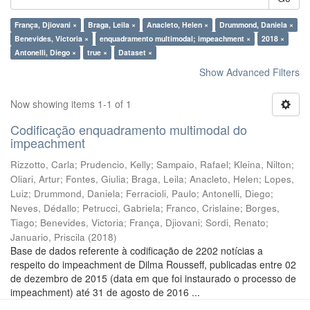
França, Djiovani ×
Braga, Leila ×
Anacleto, Helen ×
Drummond, Daniela ×
Benevides, Victoria ×
enquadramento multimodal; impeachment ×
2018 ×
Antonelli, Diego ×
true ×
Dataset ×
Show Advanced Filters
Now showing items 1-1 of 1
Codificação enquadramento multimodal do
impeachment
Rizzotto, Carla
;
Prudencio, Kelly
;
Sampaio, Rafael
;
Kleina, Nilton
;
Oliari, Artur
;
Fontes, Giulia
;
Braga, Leila
;
Anacleto, Helen
;
Lopes,
Luiz
;
Drummond, Daniela
;
Ferracioli, Paulo
;
Antonelli, Diego
;
Neves, Dédallo
;
Petrucci, Gabriela
;
Franco, Crislaine
;
Borges,
Tiago
;
Benevides, Victoria
;
França, Djiovani
;
Sordi, Renato
;
Januario, Priscila
(
2018
)
Base de dados referente à codificação de 2202 notícias a
respeito do impeachment de Dilma Rousseff, publicadas entre 02
de dezembro de 2015 (data em que foi instaurado o processo de
impeachment) até 31 de agosto de 2016 ...