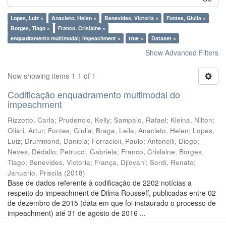
Lopes, Luiz ×
Anacleto, Helen ×
Benevides, Victoria ×
Fontes, Giulia ×
Borges, Tiago ×
Franco, Crislaine ×
enquadramento multimodal; impeachment ×
true ×
Dataset ×
Show Advanced Filters
Now showing items 1-1 of 1
Codificação enquadramento multimodal do
impeachment
Rizzotto, Carla
;
Prudencio, Kelly
;
Sampaio, Rafael
;
Kleina, Nilton
;
Oliari, Artur
;
Fontes, Giulia
;
Braga, Leila
;
Anacleto, Helen
;
Lopes,
Luiz
;
Drummond, Daniela
;
Ferracioli, Paulo
;
Antonelli, Diego
;
Neves, Dédallo
;
Petrucci, Gabriela
;
Franco, Crislaine
;
Borges,
Tiago
;
Benevides, Victoria
;
França, Djiovani
;
Sordi, Renato
;
Januario, Priscila
(
2018
)
Base de dados referente à codificação de 2202 notícias a
respeito do impeachment de Dilma Rousseff, publicadas entre 02
de dezembro de 2015 (data em que foi instaurado o processo de
impeachment) até 31 de agosto de 2016 ...