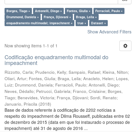
Borges, Tiago ×
Antonelli, Diego ×
Fontes, Giulia ×
Ferracioli, Paulo ×
Drummond, Daniela ×
França, Djiovani ×
Braga, Leila ×
enquadramento multimodal; impeachment ×
true ×
Dataset ×
Show Advanced Filters
Now showing items 1-1 of 1
Codificação enquadramento multimodal do
impeachment
Rizzotto, Carla
;
Prudencio, Kelly
;
Sampaio, Rafael
;
Kleina, Nilton
;
Oliari, Artur
;
Fontes, Giulia
;
Braga, Leila
;
Anacleto, Helen
;
Lopes,
Luiz
;
Drummond, Daniela
;
Ferracioli, Paulo
;
Antonelli, Diego
;
Neves, Dédallo
;
Petrucci, Gabriela
;
Franco, Crislaine
;
Borges,
Tiago
;
Benevides, Victoria
;
França, Djiovani
;
Sordi, Renato
;
Januario, Priscila
(
2018
)
Base de dados referente à codificação de 2202 notícias a
respeito do impeachment de Dilma Rousseff, publicadas entre 02
de dezembro de 2015 (data em que foi instaurado o processo de
impeachment) até 31 de agosto de 2016 ...