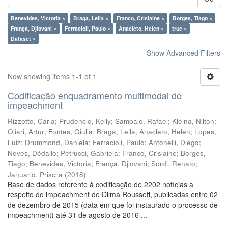
Benevides, Victoria ×
Braga, Leila ×
Franco, Crislaine ×
Borges, Tiago ×
França, Djiovani ×
Ferracioli, Paulo ×
Anacleto, Helen ×
true ×
Dataset ×
Show Advanced Filters
Now showing items 1-1 of 1
Codificação enquadramento multimodal do
impeachment
Rizzotto, Carla
;
Prudencio, Kelly
;
Sampaio, Rafael
;
Kleina, Nilton
;
Oliari, Artur
;
Fontes, Giulia
;
Braga, Leila
;
Anacleto, Helen
;
Lopes,
Luiz
;
Drummond, Daniela
;
Ferracioli, Paulo
;
Antonelli, Diego
;
Neves, Dédallo
;
Petrucci, Gabriela
;
Franco, Crislaine
;
Borges,
Tiago
;
Benevides, Victoria
;
França, Djiovani
;
Sordi, Renato
;
Januario, Priscila
(
2018
)
Base de dados referente à codificação de 2202 notícias a
respeito do impeachment de Dilma Rousseff, publicadas entre 02
de dezembro de 2015 (data em que foi instaurado o processo de
impeachment) até 31 de agosto de 2016 ...