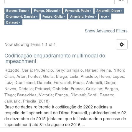
Borges, Tiago ×
França, Djiovani ×
Ferracioli, Paulo ×
Antonelli, Diego ×
Drummond, Daniela ×
Fontes, Giulia ×
Anacleto, Helen ×
true ×
Dataset ×
Show Advanced Filters
Now showing items 1-1 of 1
Codificação enquadramento multimodal do
impeachment
Rizzotto, Carla
;
Prudencio, Kelly
;
Sampaio, Rafael
;
Kleina, Nilton
;
Oliari, Artur
;
Fontes, Giulia
;
Braga, Leila
;
Anacleto, Helen
;
Lopes,
Luiz
;
Drummond, Daniela
;
Ferracioli, Paulo
;
Antonelli, Diego
;
Neves, Dédallo
;
Petrucci, Gabriela
;
Franco, Crislaine
;
Borges,
Tiago
;
Benevides, Victoria
;
França, Djiovani
;
Sordi, Renato
;
Januario, Priscila
(
2018
)
Base de dados referente à codificação de 2202 notícias a
respeito do impeachment de Dilma Rousseff, publicadas entre 02
de dezembro de 2015 (data em que foi instaurado o processo de
impeachment) até 31 de agosto de 2016 ...