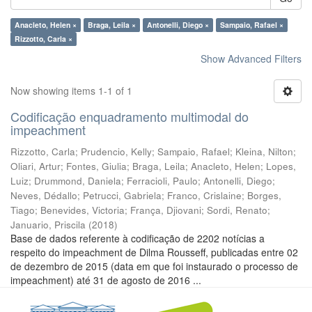
Anacleto, Helen ×
Braga, Leila ×
Antonelli, Diego ×
Sampaio, Rafael ×
Rizzotto, Carla ×
Show Advanced Filters
Now showing items 1-1 of 1
Codificação enquadramento multimodal do
impeachment
Rizzotto, Carla
;
Prudencio, Kelly
;
Sampaio, Rafael
;
Kleina, Nilton
;
Oliari, Artur
;
Fontes, Giulia
;
Braga, Leila
;
Anacleto, Helen
;
Lopes,
Luiz
;
Drummond, Daniela
;
Ferracioli, Paulo
;
Antonelli, Diego
;
Neves, Dédallo
;
Petrucci, Gabriela
;
Franco, Crislaine
;
Borges,
Tiago
;
Benevides, Victoria
;
França, Djiovani
;
Sordi, Renato
;
Januario, Priscila
(
2018
)
Base de dados referente à codificação de 2202 notícias a
respeito do impeachment de Dilma Rousseff, publicadas entre 02
de dezembro de 2015 (data em que foi instaurado o processo de
impeachment) até 31 de agosto de 2016 ...