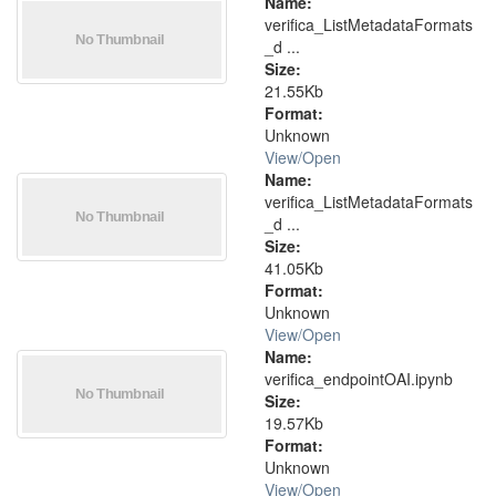
Name:
verifica_ListMetadataFormats
_d ...
Size:
21.55Kb
Format:
Unknown
View/
Open
Name:
verifica_ListMetadataFormats
_d ...
Size:
41.05Kb
Format:
Unknown
View/
Open
Name:
verifica_endpointOAI.ipynb
Size:
19.57Kb
Format:
Unknown
View/
Open