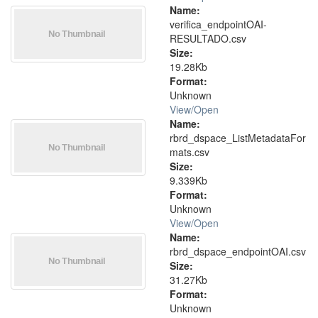
Name:
verifica_endpointOAI-
RESULTADO.csv
Size:
19.28Kb
Format:
Unknown
View/
Open
Name:
rbrd_dspace_ListMetadataFor
mats.csv
Size:
9.339Kb
Format:
Unknown
View/
Open
Name:
rbrd_dspace_endpointOAI.csv
Size:
31.27Kb
Format:
Unknown