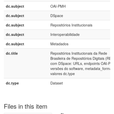
dc.subject
OAI-PMH
dc.subject
DSpace
dc.subject
Repositórios Institucionais
dc.subject
Interoperabilidade
dc.subject
Metadados
dc.title
Repositórios Institucionais da Rede
Brasileira de Repositórios Digitais (RB
com DSpace: URLs, endpoints OAI-PM
versões do software, metadata_format
valores dc.type
dc.type
Dataset
Files in this item