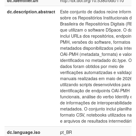
dc.identifier.uri
http://dx.doi.org/10.5380/bdc/110
dc.description.abstract
Este conjunto de dados reúne informa
sobre os Repositórios Institucionais da
Brasileira de Repositórios Digitais (RB
que utilizam o software DSpace. O dat
inclui URLs dos repositórios, endpoints
PMH, versões do software, formatos d
metadados disponibilizados pela interf
OAI-PMH (metadata_formats) e valore
identificados no metadado dc.type. Os
dados foram obtidos por meio de
verificações automatizadas e validaçõe
manuais realizadas em maio de 2026
utilizando scripts desenvolvidos para
identificação de endpoints OAI-PMH
funcionais, análise do verbo Identify e 
de informações de interoperabilidade e
metadados. O conjunto inclui planilhas
formato CSV, notebooks utilizados na c
e arquivos de resultados intermediários
dc.language.iso
pt_BR