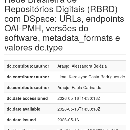
Repositórios Digitais (RBRD)
com DSpace: URLs, endpoints
OAI-PMH, versões do
software, metadata_formats e
valores dc.type
dc.contributor.author
Araujo, Alessandra Belézia
dc.contributor.author
Lima, Karolayne Costa Rodrigues de
dc.contributor.author
Araújo, Paula Carina de
dc.date.accessioned
2026-05-16T14:30:18Z
dc.date.available
2026-05-16T14:30:18Z
dc.date.issued
2026-05-16