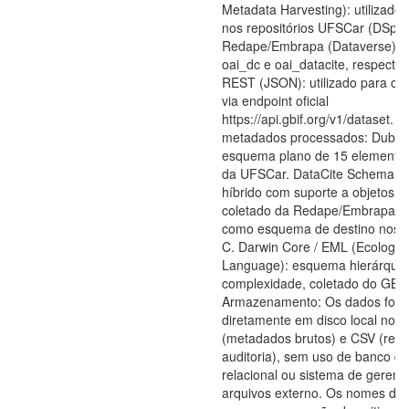
Metadata Harvesting): utilizado 
nos repositórios UFSCar (DSpac
Redape/Embrapa (Dataverse), c
oai_dc e oai_datacite, respecti
REST (JSON): utilizado para co
via endpoint oficial
https://api.gbif.org/v1/dataset. 
metadados processados: Dublin
esquema plano de 15 elementos
da UFSCar. DataCite Schema 4
híbrido com suporte a objetos a
coletado da Redape/Embrapa e u
como esquema de destino nos C
C. Darwin Core / EML (Ecologic
Language): esquema hierárquico
complexidade, coletado do GBIF
Armazenamento: Os dados fora
diretamente em disco local no 
(metadados brutos) e CSV (resu
auditoria), sem uso de banco d
relacional ou sistema de geren
arquivos externo. Os nomes de 