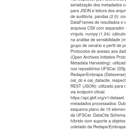
serialização dos metadados con
para JSON e leitura dos arquivo
de auditoria. pandas (2.0): cons
DataFrames de resultados e ex
arquivos CSV com separador po
vírgula. numpy (1.24): cálculos e
na análise de sensibilidade (mé
grupo de cenário e perfil de pes
Protocolos de acesso aos dado
(Open Archives Initiative Protoco
Metadata Harvesting): utilizado 
nos repositórios UFSCar (DSpac
Redape/Embrapa (Dataverse), c
oai_dc e oai_datacite, respecti
REST (JSON): utilizado para co
via endpoint oficial
https://api.gbif.org/v1/dataset. 
metadados processados: Dublin
esquema plano de 15 elementos
da UFSCar. DataCite Schema 4
híbrido com suporte a objetos a
coletado da Redape/Embrapa e u