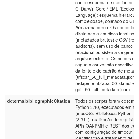
como esquema de destino nos C
C. Darwin Core / EML (Ecologic
Language): esquema hierárquico
complexidade, coletado do GBIF
Armazenamento: Os dados fora
diretamente em disco local no 
(metadados brutos) e CSV (resu
auditoria), sem uso de banco d
relacional ou sistema de geren
arquivos externo. Os nomes de 
seguem convenção descritiva c
da fonte e do padrão de metad
(ufscar_50_full_metadata.json,
redape_embrapa_50_datacite.js
gbif_50_full_metadata.json).
dcterms.bibliographicCitation
Todos os scripts foram desenvo
Python 3.10, executados em amb
(macOS). Bibliotecas Python: re
(2.31+): realização de requisiç
APIs OAI-PMH e REST dos três r
com configuração de timeout, h
identificação e tratamento de er