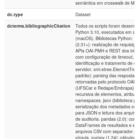
semântica em crosswalk de Me
dc.type
Dataset
dcterms.bibliographicCitation
Todos os scripts foram desenvo
Python 3.10, executados em amb
(macOS). Bibliotecas Python: re
(2.31+): realização de requisiç
APIs OAI-PMH e REST dos três r
com configuração de timeout, h
identificação e tratamento de er
servidor. xml.etree.ElementTree 
padrão): parsing das respostas
retornadas pelo protocolo OAI
(UFSCar e Redape/Embrapa), c
recursiva de elementos, atributo
namespaces. json (biblioteca pa
serialização dos metadados con
para JSON e leitura dos arquivo
de auditoria. pandas (2.0): cons
DataFrames de resultados e ex
arquivos CSV com separador po
vírgula. numpy (1.24): cálculos e