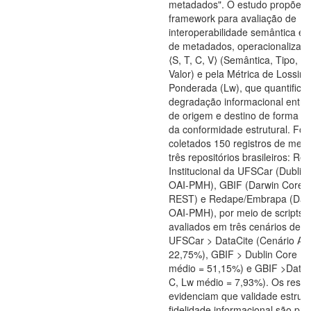
metadados". O estudo propõe 
framework para avaliação de
interoperabilidade semântica e
de metadados, operacionalizado
⟨S, T, C, V⟩ (Semântica, Tipo, C
Valor) e pela Métrica de Lossin
Ponderada (Lw), que quantifica 
degradação informacional entr
de origem e destino de forma i
da conformidade estrutural. Fo
coletados 150 registros de met
três repositórios brasileiros: Rep
Institucional da UFSCar (Dublin 
OAI-PMH), GBIF (Darwin Core/E
REST) e Redape/Embrapa (DataC
OAI-PMH), por meio de scripts 
avaliados em três cenários de c
UFSCar > DataCite (Cenário A,
22,75%), GBIF > Dublin Core (C
médio = 51,15%) e GBIF >DataC
C, Lw médio = 7,93%). Os resul
evidenciam que validade estrutu
fidelidade informacional são pr