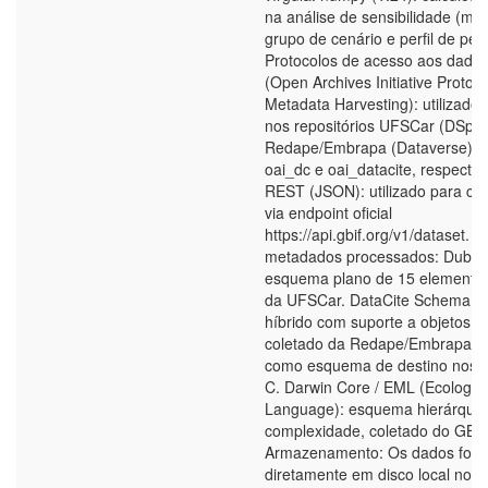
na análise de sensibilidade (mé
grupo de cenário e perfil de pes
Protocolos de acesso aos dado
(Open Archives Initiative Protoco
Metadata Harvesting): utilizado 
nos repositórios UFSCar (DSpac
Redape/Embrapa (Dataverse), c
oai_dc e oai_datacite, respecti
REST (JSON): utilizado para co
via endpoint oficial
https://api.gbif.org/v1/dataset. 
metadados processados: Dublin
esquema plano de 15 elementos
da UFSCar. DataCite Schema 4
híbrido com suporte a objetos a
coletado da Redape/Embrapa e u
como esquema de destino nos C
C. Darwin Core / EML (Ecologic
Language): esquema hierárquico
complexidade, coletado do GBIF
Armazenamento: Os dados fora
diretamente em disco local no 