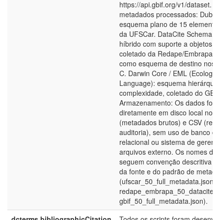
https://api.gbif.org/v1/dataset. 
metadados processados: Dublin
esquema plano de 15 elementos
da UFSCar. DataCite Schema 4
híbrido com suporte a objetos a
coletado da Redape/Embrapa e u
como esquema de destino nos C
C. Darwin Core / EML (Ecologic
Language): esquema hierárquico
complexidade, coletado do GBIF
Armazenamento: Os dados fora
diretamente em disco local no 
(metadados brutos) e CSV (resu
auditoria), sem uso de banco d
relacional ou sistema de geren
arquivos externo. Os nomes de 
seguem convenção descritiva c
da fonte e do padrão de metad
(ufscar_50_full_metadata.json,
redape_embrapa_50_datacite.js
gbif_50_full_metadata.json).
dcterms.bibliographicCitation
Todos os scripts foram desenvo