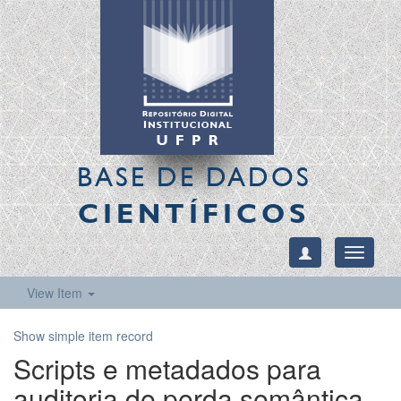
BASE DE DADOS
CIENTÍFICOS
Toggle
navigati
View Item
Show simple item record
Scripts e metadados para
auditoria de perda semântica