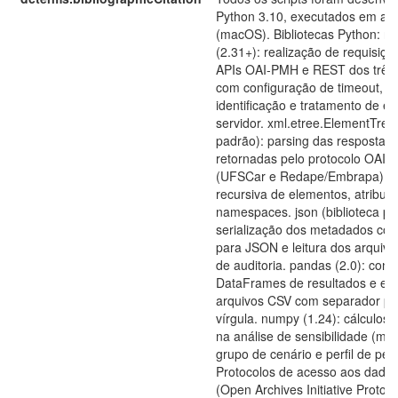
Python 3.10, executados em amb
(macOS). Bibliotecas Python: re
(2.31+): realização de requisiç
APIs OAI-PMH e REST dos três r
com configuração de timeout, h
identificação e tratamento de er
servidor. xml.etree.ElementTree 
padrão): parsing das respostas
retornadas pelo protocolo OAI
(UFSCar e Redape/Embrapa), c
recursiva de elementos, atributo
namespaces. json (biblioteca pa
serialização dos metadados con
para JSON e leitura dos arquivo
de auditoria. pandas (2.0): cons
DataFrames de resultados e ex
arquivos CSV com separador po
vírgula. numpy (1.24): cálculos e
na análise de sensibilidade (mé
grupo de cenário e perfil de pes
Protocolos de acesso aos dado
(Open Archives Initiative Protoco