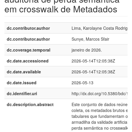
em crosswalk de Metadados
dc.contributor.author
Lima, Karolayne Costa Rodrigu
dc.contributor.author
Sunye, Marcos Sfair
dc.coverage.temporal
janeiro de 2026.
dc.date.accessioned
2026-05-14T12:05:38Z
dc.date.available
2026-05-14T12:05:38Z
dc.date.issued
2026-05-13
dc.identifier.uri
http://dx.doi.org/10.5380/bdc/10
dc.description.abstract
Este conjunto de dados reúne os
coleta, os metadados brutos e o
tabulares que fundamentam o ar
armadilha da validade artificial: 
perda semântica no crosswalk 