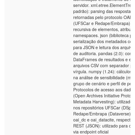
servidor. xml.etree.ElementTree 
padrão): parsing das respostas
retornadas pelo protocolo OAI
(UFSCar e Redape/Embrapa), c
recursiva de elementos, atributo
namespaces. json (biblioteca pa
serialização dos metadados con
para JSON e leitura dos arquivo
de auditoria. pandas (2.0): cons
DataFrames de resultados e ex
arquivos CSV com separador po
vírgula. numpy (1.24): cálculos e
na análise de sensibilidade (mé
grupo de cenário e perfil de pes
Protocolos de acesso aos dado
(Open Archives Initiative Protoco
Metadata Harvesting): utilizado 
nos repositórios UFSCar (DSpac
Redape/Embrapa (Dataverse), c
oai_dc e oai_datacite, respecti
REST (JSON): utilizado para co
via endpoint oficial