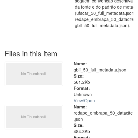
seguem convenção descritiva c
da fonte e do padrão de metad
(ufscar_50_full_metadata.json,
redape_embrapa_50_datacite.js
gbif_50_full_metadata.json).
Files in this item
Name:
gbif_50_full_metadata.json
Size:
561.2Kb
Format:
Unknown
View/
Open
Name:
redape_embrapa_50_datacite
.json
Size:
484.3Kb
Format: