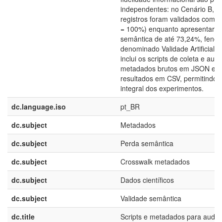
independentes: no Cenário B, t
registros foram validados com s
= 100%) enquanto apresentara
semântica de até 73,24%, fenô
denominado Validade Artificial. 
inclui os scripts de coleta e audi
metadados brutos em JSON e as
resultados em CSV, permitindo 
integral dos experimentos.
dc.language.iso
pt_BR
dc.subject
Metadados
dc.subject
Perda semântica
dc.subject
Crosswalk metadados
dc.subject
Dados científicos
dc.subject
Validade semântica
dc.title
Scripts e metadados para audito