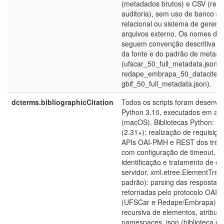
(metadados brutos) e CSV (resu
auditoria), sem uso de banco d
relacional ou sistema de geren
arquivos externo. Os nomes de 
seguem convenção descritiva c
da fonte e do padrão de metad
(ufscar_50_full_metadata.json,
redape_embrapa_50_datacite.js
gbif_50_full_metadata.json).
dcterms.bibliographicCitation
Todos os scripts foram desenvo
Python 3.10, executados em amb
(macOS). Bibliotecas Python: re
(2.31+): realização de requisiç
APIs OAI-PMH e REST dos três r
com configuração de timeout, h
identificação e tratamento de er
servidor. xml.etree.ElementTree 
padrão): parsing das respostas
retornadas pelo protocolo OAI
(UFSCar e Redape/Embrapa), c
recursiva de elementos, atributo
namespaces. json (biblioteca pa