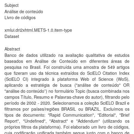
Subject
Análise de conteúdo
Livro de códigos
xmlui.dri2xhtml.METS-1.0.item-type
Dataset
Abstract
Banco de dados utilizado na avaliação qualitativa de estudos
baseados em Análise de Conteúdo em diferentes áreas de
pesquisa no Brasil. Foi construída uma amostra de 549 artigos
que fizeram uso da técnica extraídos do SciELO Citation Index
(SciELO CI) integrado à plataforma Web of Science (WoS),
aplicando a estratégia de busca ("análise de conteúdo" OR
"análise do conteúdo”) no formulário Topic (busca combinada nos
campos Título, Resumo e Palavras-chave do autor), filtrando pelo
período de 2002 - 2020. Selecionamos a coleção SciELO Brazil e
filtramos por países/regiões BRASIL ou BRAZIL. Excluímos os
tipos de documento: "Rapid Communication", "Editorial", "Brief
Report", "Undefined", "Abstract" e "Addendum" (utilizando os
próprios filtros da plataforma). Foi elaborado um livro de códigos,
cuja codificação unificada também segue junto com o banco de