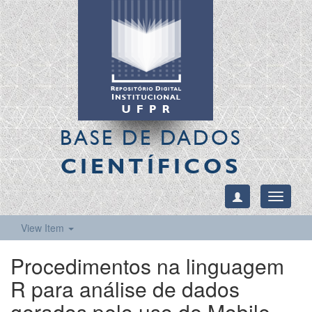
BASE DE DADOS
CIENTÍFICOS
Toggle
navigati
View Item
Procedimentos na linguagem
R para análise de dados
gerados pelo uso de Mobile