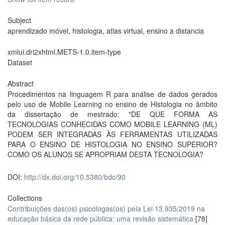
Subject
aprendizado móvel, histologia, atlas virtual, ensino a distancia
xmlui.dri2xhtml.METS-1.0.item-type
Dataset
Abstract
Procedimentos na linguagem R para análise de dados gerados
pelo uso de Mobile Learning no ensino de Histologia no âmbito
da dissertação de mestrado: "DE QUE FORMA AS
TECNOLOGIAS CONHECIDAS COMO MOBILE LEARNING (ML)
PODEM SER INTEGRADAS ÀS FERRAMENTAS UTILIZADAS
PARA O ENSINO DE HISTOLOGIA NO ENSINO SUPERIOR?
COMO OS ALUNOS SE APROPRIAM DESTA TECNOLOGIA?
DOI:
http://dx.doi.org/10.5380/bdc/90
Collections
Contribuições das(os) psicólogas(os) pela Lei 13.935/2019 na
educação básica da rede pública: uma revisão sistemática
[78]