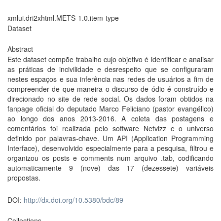
xmlui.dri2xhtml.METS-1.0.item-type
Dataset
Abstract
Este dataset compõe trabalho cujo objetivo é identificar e analisar
as práticas de incivilidade e desrespeito que se configuraram
nestes espaços e sua inferência nas redes de usuários a fim de
compreender de que maneira o discurso de ódio é construído e
direcionado no site de rede social. Os dados foram obtidos na
fanpage oficial do deputado Marco Feliciano (pastor evangélico)
ao longo dos anos 2013-2016. A coleta das postagens e
comentários foi realizada pelo software Netvizz e o universo
definido por palavras-chave. Um API (Application Programming
Interface), desenvolvido especialmente para a pesquisa, filtrou e
organizou os posts e comments num arquivo .tab, codificando
automaticamente 9 (nove) das 17 (dezessete) variáveis
propostas.
DOI:
http://dx.doi.org/10.5380/bdc/89
Collections