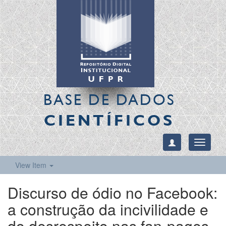
BASE DE DADOS
CIENTÍFICOS
Toggle
navigati
View Item
Discurso de ódio no Facebook:
a construção da incivilidade e
do desrespeito nas fan-pages