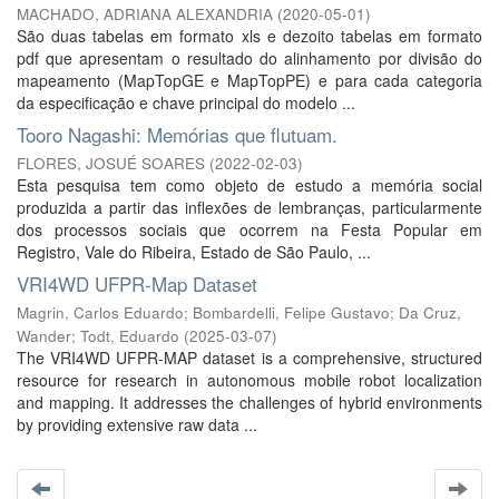
MACHADO, ADRIANA ALEXANDRIA
(
2020-05-01
)
São duas tabelas em formato xls e dezoito tabelas em formato
pdf que apresentam o resultado do alinhamento por divisão do
mapeamento (MapTopGE e MapTopPE) e para cada categoria
da especificação e chave principal do modelo ...
Tooro Nagashi: Memórias que flutuam.
FLORES, JOSUÉ SOARES
(
2022-02-03
)
Esta pesquisa tem como objeto de estudo a memória social
produzida a partir das inflexões de lembranças, particularmente
dos processos sociais que ocorrem na Festa Popular em
Registro, Vale do Ribeira, Estado de São Paulo, ...
VRI4WD UFPR-Map Dataset
Magrin, Carlos Eduardo
;
Bombardelli, Felipe Gustavo
;
Da Cruz,
Wander
;
Todt, Eduardo
(
2025-03-07
)
The VRI4WD UFPR-MAP dataset is a comprehensive, structured
resource for research in autonomous mobile robot localization
and mapping. It addresses the challenges of hybrid environments
by providing extensive raw data ...