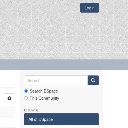
Login
Search DSpace
This Community
BROWSE
All of DSpace