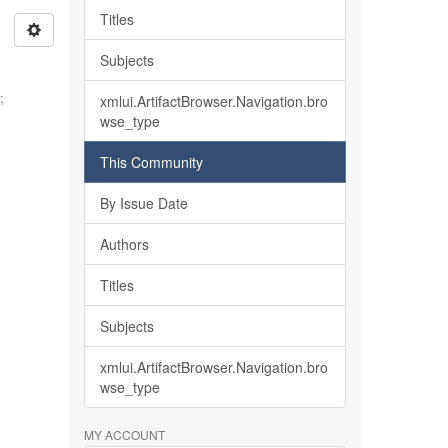
Titles
Subjects
l
;
xmlui.ArtifactBrowser.Navigation.bro
wse_type
e
This Community
By Issue Date
Authors
Titles
Subjects
xmlui.ArtifactBrowser.Navigation.bro
wse_type
MY ACCOUNT