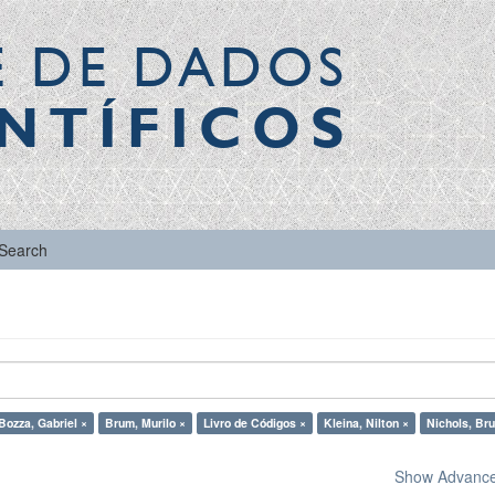
E DE DADOS
NTÍFICOS
Search
Bozza, Gabriel ×
Brum, Murilo ×
Livro de Códigos ×
Kleina, Nilton ×
Nichols, Br
Show Advanced