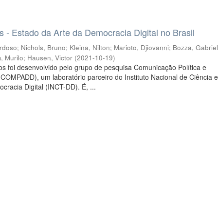
s - Estado da Arte da Democracia Digital no Brasil
ardoso
;
Nichols, Bruno
;
Kleina, Nilton
;
Marioto, Djiovanni
;
Bozza, Gabrie
, Murilo
;
Hausen, Victor
(
2021-10-19
)
os foi desenvolvido pelo grupo de pesquisa Comunicação Política e
(COMPADD), um laboratório parceiro do Instituto Nacional de Ciência 
racia Digital (INCT-DD). É, ...