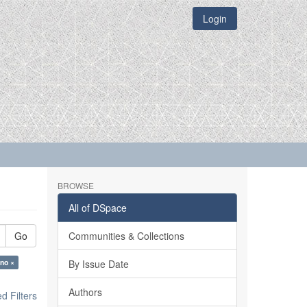
Login
BROWSE
All of DSpace
Go
Communities & Collections
uno ×
By Issue Date
Authors
 Filters