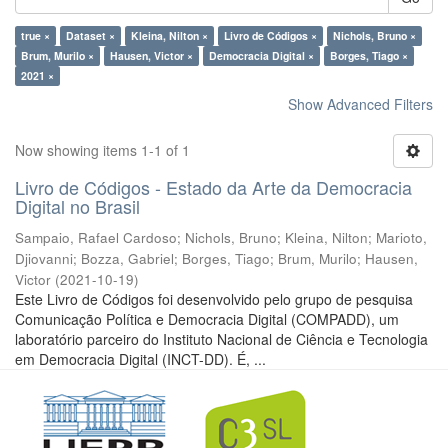
true ×
Dataset ×
Kleina, Nilton ×
Livro de Códigos ×
Nichols, Bruno ×
Brum, Murilo ×
Hausen, Victor ×
Democracia Digital ×
Borges, Tiago ×
2021 ×
Show Advanced Filters
Now showing items 1-1 of 1
Livro de Códigos - Estado da Arte da Democracia
Digital no Brasil
Sampaio, Rafael Cardoso
;
Nichols, Bruno
;
Kleina, Nilton
;
Marioto,
Djiovanni
;
Bozza, Gabriel
;
Borges, Tiago
;
Brum, Murilo
;
Hausen,
Victor
(
2021-10-19
)
Este Livro de Códigos foi desenvolvido pelo grupo de pesquisa
Comunicação Política e Democracia Digital (COMPADD), um
laboratório parceiro do Instituto Nacional de Ciência e Tecnologia
em Democracia Digital (INCT-DD). É, ...