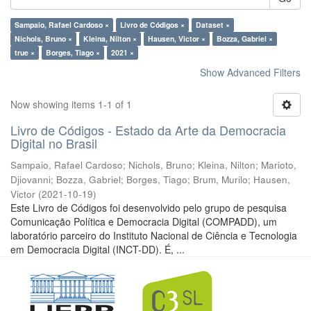
Sampaio, Rafael Cardoso ×
Livro de Códigos ×
Dataset ×
Nichols, Bruno ×
Kleina, Nilton ×
Hausen, Victor ×
Bozza, Gabriel ×
true ×
Borges, Tiago ×
2021 ×
Show Advanced Filters
Now showing items 1-1 of 1
Livro de Códigos - Estado da Arte da Democracia
Digital no Brasil
Sampaio, Rafael Cardoso
;
Nichols, Bruno
;
Kleina, Nilton
;
Marioto,
Djiovanni
;
Bozza, Gabriel
;
Borges, Tiago
;
Brum, Murilo
;
Hausen,
Victor
(
2021-10-19
)
Este Livro de Códigos foi desenvolvido pelo grupo de pesquisa
Comunicação Política e Democracia Digital (COMPADD), um
laboratório parceiro do Instituto Nacional de Ciência e Tecnologia
em Democracia Digital (INCT-DD). É, ...