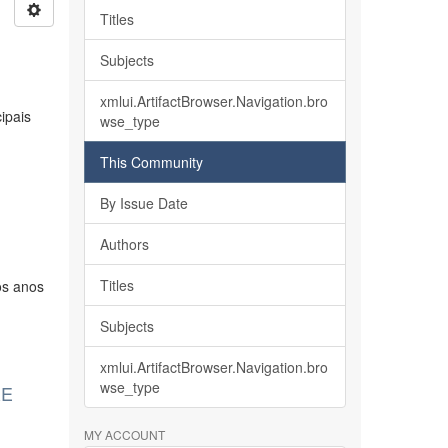
Titles
Subjects
xmlui.ArtifactBrowser.Navigation.bro
ipais
wse_type
This Community
By Issue Date
Authors
Titles
os anos
Subjects
xmlui.ArtifactBrowser.Navigation.bro
wse_type
RE
MY ACCOUNT