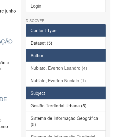
o
Login
tre junho
DISCOVER
Content Type
AÇÃO
Dataset (5)
Author
ção e
Nubiato, Everton Leandro (4)
s
Nubiato, Everton Nubiato (1)
Subject
 DE
Gestão Territorial Urbana (5)
Sistema de Informação Geográfica
o
(5)
 como
Sistema de Informação Territorial