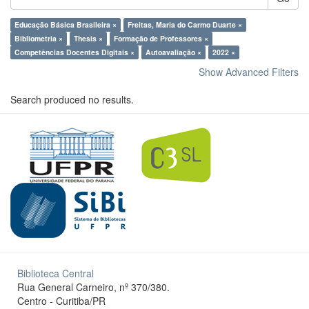
Educação Básica Brasileira ×
Freitas, Maria do Carmo Duarte ×
Bibliometria ×
Thesis ×
Formação de Professores ×
Competências Docentes Digitais ×
Autoavaliação ×
2022 ×
Show Advanced Filters
Search produced no results.
Biblioteca Central
Rua General Carneiro, nº 370/380.
Centro - Curitiba/PR