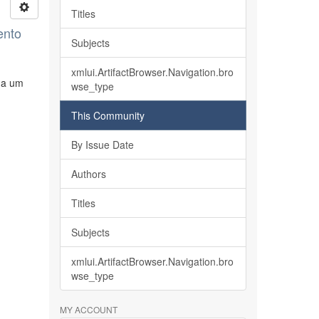
Titles
ento
Subjects
xmlui.ArtifactBrowser.Navigation.bro
s a um
wse_type
This Community
By Issue Date
Authors
Titles
Subjects
xmlui.ArtifactBrowser.Navigation.bro
wse_type
MY ACCOUNT