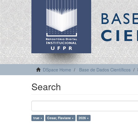
BAS
CIE
DSpace Home
Base de Dados Científicos
Search
true ×
Cesar, Flaviane ×
2026 ×