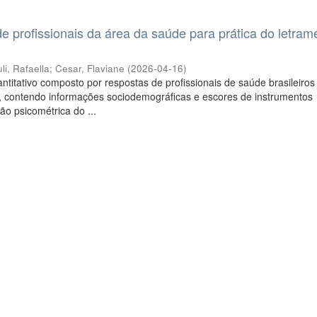
 profissionais da área da saúde para prática do letram
li, Rafaella
;
Cesar, Flaviane
(
2026-04-16
)
titativo composto por respostas de profissionais de saúde brasileiro
e, contendo informações sociodemográficas e escores de instrumentos
ção psicométrica do ...