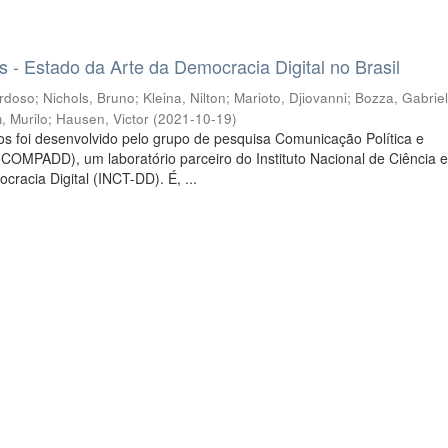
s - Estado da Arte da Democracia Digital no Brasil
ardoso
;
Nichols, Bruno
;
Kleina, Nilton
;
Marioto, Djiovanni
;
Bozza, Gabrie
, Murilo
;
Hausen, Victor
(
2021-10-19
)
os foi desenvolvido pelo grupo de pesquisa Comunicação Política e
(COMPADD), um laboratório parceiro do Instituto Nacional de Ciência 
racia Digital (INCT-DD). É, ...