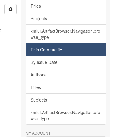
Titles
Subjects
l
;
xmlui.ArtifactBrowser.Navigation.bro
wse_type
e
This Community
By Issue Date
Authors
Titles
Subjects
xmlui.ArtifactBrowser.Navigation.bro
wse_type
MY ACCOUNT