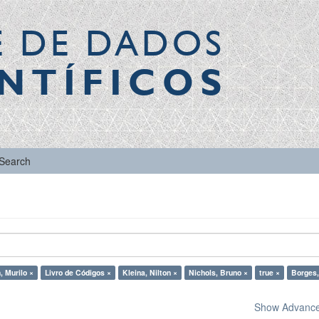
E DE DADOS
NTÍFICOS
Search
, Murilo ×
Livro de Códigos ×
Kleina, Nilton ×
Nichols, Bruno ×
true ×
Borges,
Show Advanced