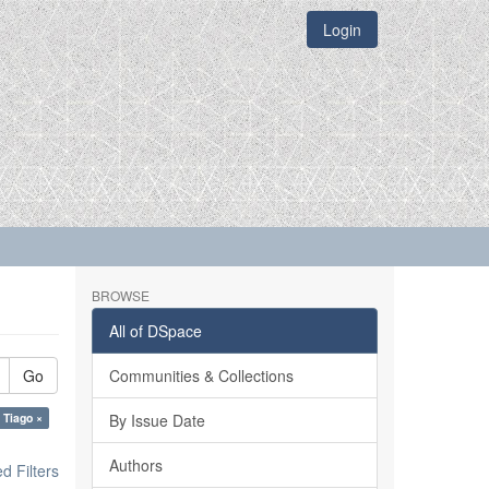
Login
BROWSE
All of DSpace
Go
Communities & Collections
 Tiago ×
By Issue Date
Authors
 Filters