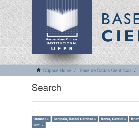
BAS
CIE
DSpace Home
Base de Dados Científicos
Search
Dataset ×
Sampaio, Rafael Cardoso ×
Bozza, Gabriel ×
Brum
2021 ×