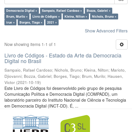
Democracia Digital ×
Sampaio, Rafael Cardoso ×
Bozza, Gabriel ×
Brum, Murilo ×
Livro de Códigos ×
Kleina, Nilton ×
Nichols, Bruno ×
true ×
Borges, Tiago ×
2021 ×
Show Advanced Filters
Now showing items 1-1 of 1
Livro de Códigos - Estado da Arte da Democracia
Digital no Brasil
Sampaio, Rafael Cardoso
;
Nichols, Bruno
;
Kleina, Nilton
;
Marioto,
Djiovanni
;
Bozza, Gabriel
;
Borges, Tiago
;
Brum, Murilo
;
Hausen,
Victor
(
2021-10-19
)
Este Livro de Códigos foi desenvolvido pelo grupo de pesquisa
Comunicação Política e Democracia Digital (COMPADD), um
laboratório parceiro do Instituto Nacional de Ciência e Tecnologia
em Democracia Digital (INCT-DD). É, ...