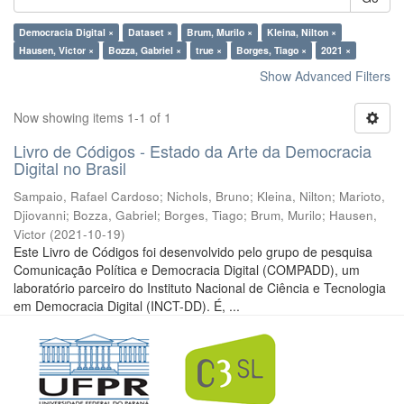
Democracia Digital ×
Dataset ×
Brum, Murilo ×
Kleina, Nilton ×
Hausen, Victor ×
Bozza, Gabriel ×
true ×
Borges, Tiago ×
2021 ×
Show Advanced Filters
Now showing items 1-1 of 1
Livro de Códigos - Estado da Arte da Democracia
Digital no Brasil
Sampaio, Rafael Cardoso
;
Nichols, Bruno
;
Kleina, Nilton
;
Marioto,
Djiovanni
;
Bozza, Gabriel
;
Borges, Tiago
;
Brum, Murilo
;
Hausen,
Victor
(
2021-10-19
)
Este Livro de Códigos foi desenvolvido pelo grupo de pesquisa
Comunicação Política e Democracia Digital (COMPADD), um
laboratório parceiro do Instituto Nacional de Ciência e Tecnologia
em Democracia Digital (INCT-DD). É, ...