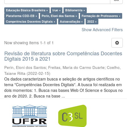
Educação Básica Brasileira ×
true ×
Bibliometria ×
Plataforma CDD-EB ×
Perin, Eloni dos Santos ×
Formação de Professores ×
Competências Docentes Digitais ×
Autoavaliação ×
2022 ×
Show Advanced Filters
Now showing items 1-1 of 1
Revisão de literatura sobre Competências Docentes
Digitais 2015 a 2021
Perin, Eloni dos Santos
;
Freitas, Maria do Carmo Duarte
;
Coelho,
Taiane Ritta
(
2022-02-15
)
Os dados caracterizam busca e seleção de artigos científicos no
tema "Competências Docentes Digitais". A busca foi realizada em
dois momentos: 1. Busca nas bases Web Of Science e Scopus no
ano de 2020. 2. Busca na base ...