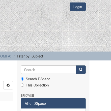
Login
(COMPA)
Filter by: Subject
Search DSpace
This Collection
BROWSE
All of DSpace