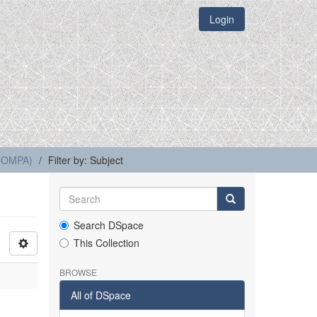
Login
(COMPA)
Filter by: Subject
Search DSpace
This Collection
BROWSE
All of DSpace