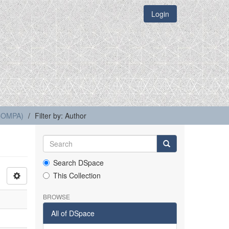
Login
(COMPA)
Filter by: Author
Search DSpace
This Collection
BROWSE
All of DSpace