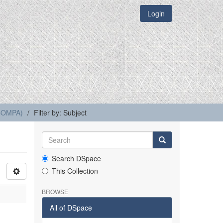
Login
(COMPA)
Filter by: Subject
Search DSpace
This Collection
BROWSE
All of DSpace