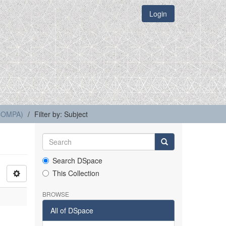
Login
(COMPA)
Filter by: Subject
Search DSpace
This Collection
BROWSE
All of DSpace