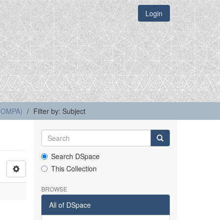
Login
(COMPA)
Filter by: Subject
Search DSpace
This Collection
BROWSE
All of DSpace