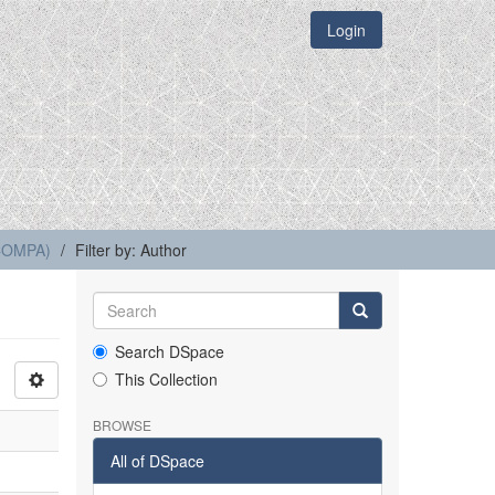
Login
(COMPA)
Filter by: Author
Search DSpace
This Collection
BROWSE
All of DSpace