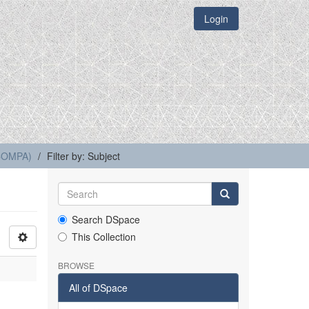
Login
(COMPA)
Filter by: Subject
Search DSpace
This Collection
BROWSE
All of DSpace