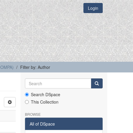
Login
(COMPA)
Filter by: Author
Search DSpace
This Collection
BROWSE
All of DSpace