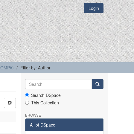
Login
(COMPA)
Filter by: Author
Search DSpace
This Collection
BROWSE
All of DSpace