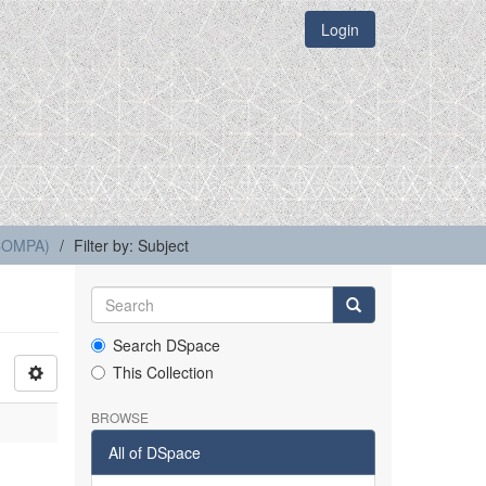
Login
(COMPA)
Filter by: Subject
Search DSpace
This Collection
BROWSE
All of DSpace